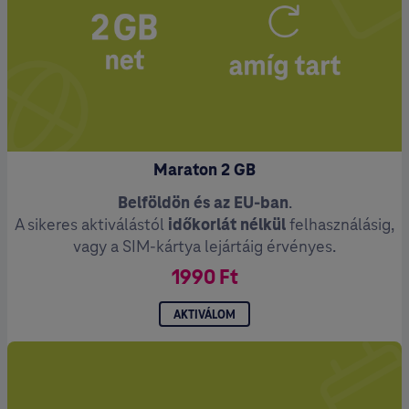
Maraton 2 GB
Belföldön és az EU-ban
.
A sikeres aktiválástól
időkorlát nélkül
felhasználásig,
vagy a SIM-kártya lejártáig érvényes.
1990 Ft
AKTIVÁLOM