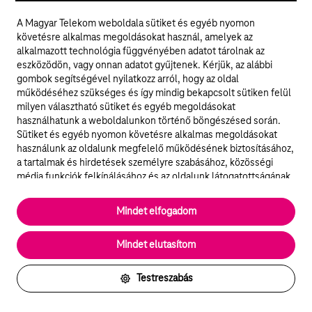
A Magyar Telekom weboldala sütiket és egyéb nyomon
követésre alkalmas megoldásokat használ, amelyek az
Keress az oldalon
alkalmazott technológia függvényében adatot tárolnak az
Találd meg gyorsan és egyszerűen az információkat.
eszközödön, vagy onnan adatot gyűjtenek. Kérjük, az alábbi
gombok segítségével nyilatkozz arról, hogy az oldal
működéséhez szükséges és így mindig bekapcsolt sütiken felül
milyen választható sütiket és egyéb megoldásokat
használhatunk a weboldalunkon történő böngészésed során.
Sütiket és egyéb nyomon követésre alkalmas megoldásokat
használunk az oldalunk megfelelő működésének biztosításához,
a tartalmak és hirdetések személyre szabásához, közösségi
média funkciók felkínálásához és az oldalunk látogatottságának
elemzéséhez. A működéshez szükséges sütik
© 2026 Magyar Telekom Nyrt.
elengedhetetlenek a weboldal működéséhez és nem lehet
Mindet elfogadom
kikapcsolni őket a weboldal látogatása során rendszerünkből. A
Jogi tudnivalók
statisztikai, vagy marketing célú sütik segítségével bizonyos
Mindet elutasítom
esetekben az oldalhasználattal kapcsolatos információkat is
ÁSZF
megosztjuk hirdetési és elemzési szolgáltatásokat nyújtó
partnereinkkel.
Testreszabás
Részletes sütitájékoztató/Partnerek
Adatvédelem