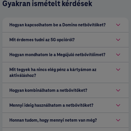
Gyakran ismételt kérdések
Hogyan kapcsolhatom be a Domino netbővítőket?
Mit érdemes tudni az 5G opcióról?
Hogyan mondhatom le a Megújuló netbővítőimet?
Mit tegyek ha nincs elég pénz a kártyámon az
aktiváláshoz?
Hogyan kombinálhatom a netbővítőket?
Mennyi ideig használhatom a netbővítőket?
Honnan tudom, hogy mennyi netem van még?