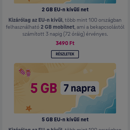
2 GB EU-n kívüli net
Kizárólag az EU-n kívül
, több mint 100 országban
felhasználható
2 GB mobilnet
, ami a bekapcsolástól
számított 3 napig (72 óráig) érvényes.
3490 Ft
RÉSZLETEK
5 GB EU-n kívüli net
Kizárólag az EU-n kívül
, több mint 100 országban