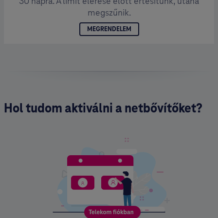
30 napra. A limit elérése előtt értesítünk, utána
megszűnik.
MEGRENDELEM
Hol tudom aktiválni a netbővítőket?