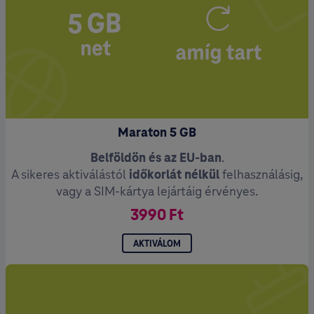
Maraton 5 GB
Belföldön és az EU-ban
.
A sikeres aktiválástól
időkorlát nélkül
felhasználásig,
vagy a SIM-kártya lejártáig érvényes.
3990 Ft
AKTIVÁLOM