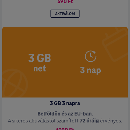
590 Ft
AKTIVÁLOM
3 GB 3 napra
Belföldön és az EU-ban
.
A sikeres aktiválástól számított
72 óráig
érvényes.
1090 Ft