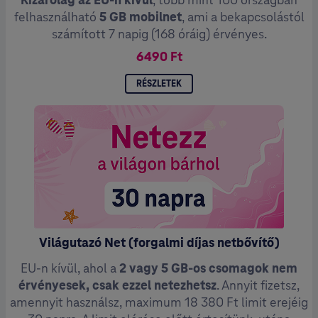
felhasználható
5 GB mobilnet
, ami a bekapcsolástól
számított 7 napig (168 óráig) érvényes.
6490 Ft
RÉSZLETEK
Világutazó Net (forgalmi díjas netbővítő)
EU-n kívül, ahol a
2 vagy 5 GB-os csomagok nem
érvényesek, csak ezzel netezhetsz
. Annyit fizetsz,
amennyit használsz, maximum 18 380 Ft limit erejéig