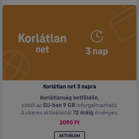
Korlátlan net 3 napra
Korlátlanság belföldön
,
ebből az
EU-ban 9 GB
leforgalmazható.
A sikeres aktiválástól
72 óráig
érvényes.
2090 Ft
AKTIVÁLOM