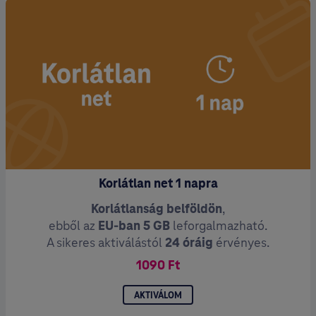
Korlátlan net 1 napra
Korlátlanság belföldön
,
ebből az
EU-ban
5 GB
leforgalmazható.
A sikeres aktiválástól
24 óráig
érvényes.
1090 Ft
AKTIVÁLOM