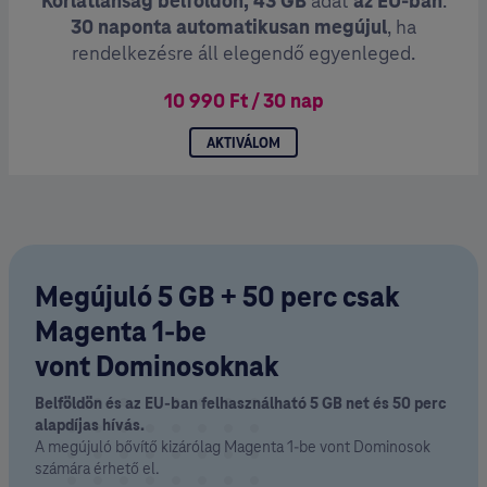
Korlátlanság belföldön, 43 GB
adat
az EU-ban
.
30 naponta automatikusan megújul
, ha
rendelkezésre áll elegendő egyenleged.
10 990 Ft / 30 nap
AKTIVÁLOM
Megújuló 5 GB + 50 perc csak
Magenta 1-be
vont Dominosoknak
Belföldön és az EU-ban felhasználható 5 GB net és 50 perc
alapdíjas hívás.
A megújuló bővítő kizárólag Magenta 1-be vont Dominosok
számára érhető el.