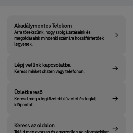
Akadálymentes Telekom
Arra törekszünk, hogy szolgáltatásaink és
megoldásaink mindenki számára hozzáférhetőek
legyenek.
Lépj velünk kapcsolatba
Keress minket chaten vagy telefonon.
Üzletkereső
Keresd meg a legközelebbi üzletet és foglalj
időpontot!
Keress az oldalon
Találd meg gyorsan és egyszerűen az információkat.