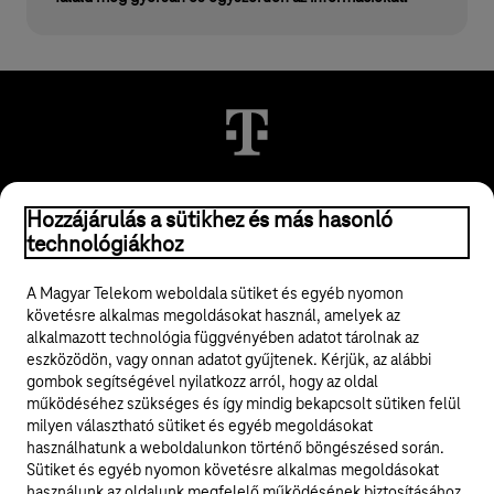
© 2026 Magyar Telekom Nyrt.
Hozzájárulás a sütikhez és más hasonló
technológiákhoz
Jogi tudnivalók
A Magyar Telekom weboldala sütiket és egyéb nyomon
követésre alkalmas megoldásokat használ, amelyek az
ÁSZF
alkalmazott technológia függvényében adatot tárolnak az
eszközödön, vagy onnan adatot gyűjtenek. Kérjük, az alábbi
Adatvédelem
gombok segítségével nyilatkozz arról, hogy az oldal
működéséhez szükséges és így mindig bekapcsolt sütiken felül
milyen választható sütiket és egyéb megoldásokat
Felhívások
használhatunk a weboldalunkon történő böngészésed során.
Sütiket és egyéb nyomon követésre alkalmas megoldásokat
Hírlevél
használunk az oldalunk megfelelő működésének biztosításához,