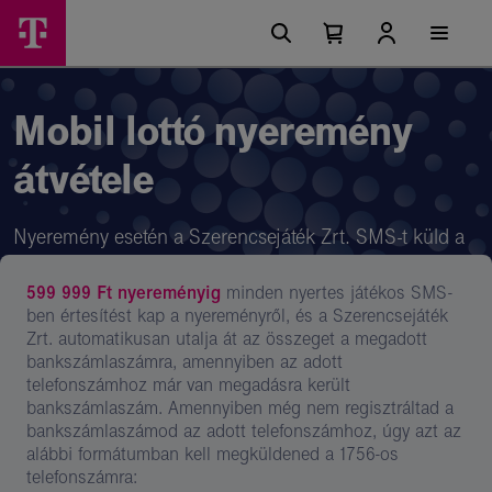
Ugrási
Mobil
Főmenü
lehetőségek
Kosárban
Kosár
lottó
található
lenyitása
elemek
nyeremény
száma
0
átvétele
Mobil lottó nyeremény
átvétele
Nyeremény esetén a Szerencsejáték Zrt. SMS-t küld a
nyertes fogadást megjátszó telefonszámra:
599 999 Ft nyereményig
minden nyertes játékos SMS-
ben értesítést kap a nyereményről, és a Szerencsejáték
Zrt. automatikusan utalja át az összeget a megadott
bankszámlaszámra, amennyiben az adott
telefonszámhoz már van megadásra került
bankszámlaszám. Amennyiben még nem regisztráltad a
bankszámlaszámod az adott telefonszámhoz, úgy azt az
alábbi formátumban kell megküldened a 1756-os
telefonszámra: