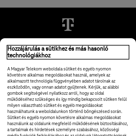
Hozzájárulás a sütikhez és más hasonló
© 2026 Magyar Telekom Nyrt.
technológiákhoz
Jogi tudnivalók
A Magyar Telekom weboldala sütiket és egyéb nyomon
követésre alkalmas megoldásokat használ, amelyek az
ÁSZF
alkalmazott technológia függvényében adatot tárolnak az
eszközödön, vagy onnan adatot gyűjtenek. Kérjük, az alábbi
Adatvédelem
gombok segítségével nyilatkozz arról, hogy az oldal
működéséhez szükséges és így mindig bekapcsolt sütiken felül
milyen választható sütiket és egyéb megoldásokat
Felhívások
használhatunk a weboldalunkon történő böngészésed során.
Sütiket és egyéb nyomon követésre alkalmas megoldásokat
Hírlevél
használunk az oldalunk megfelelő működésének biztosításához,
a tartalmak és hirdetések személyre szabásához, közösségi
Közösségi média