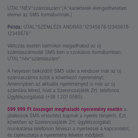
UTAL*NÉV*számlaszám*(A*karakterek elengedhetetlen
elemei az SMS formátumnak.)
Példa:
UTAL*SZEMLÉDI ANDRÁS*12345678-12345678-
12345678*
Változás esetén bármikor megadhatod az új
számlaszámodat SMS-ben a szokásos formátumban:
UTAL*név*számlaszám*
A helyesen beküldött SMS után a rendszer már az új
számlaszámra küldi a következő nyereményt.
Amennyiben az aktuális nyereményed is már az új
számlára kéred, hívd a Szerencsejáték Zrt. telefonos
Ügyfélszolgálatát (+36 1 201 0580).
599 999 Ft összeget meghaladó nyeremény esetén
a
játékosok SMS értesítést kapnak a nyerés tényéről. Ezt
követően az Szerencsejáték Zrt. ügyfélszolgálati
munkatársa telefonon felveszi a nyertessel a kapcsolatot,
és tájékoztatja a nyeremény felvétel módjáról.