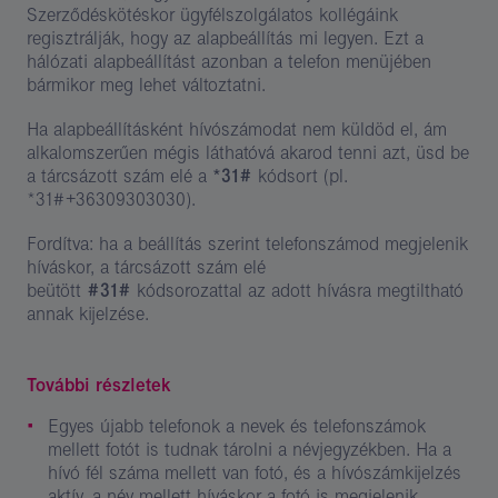
Szerződéskötéskor ügyfélszolgálatos kollégáink
regisztrálják, hogy az alapbeállítás mi legyen. Ezt a
hálózati alapbeállítást azonban a telefon menüjében
bármikor meg lehet változtatni.
Ha alapbeállításként hívószámodat nem küldöd el, ám
alkalomszerűen mégis láthatóvá akarod tenni azt, üsd be
a tárcsázott szám elé a
*31#
kódsort (pl.
*31#+36309303030).
Fordítva: ha a beállítás szerint telefonszámod megjelenik
híváskor, a tárcsázott szám elé
beütött
#31#
kódsorozattal az adott hívásra megtiltható
annak kijelzése.
További részletek
Egyes újabb telefonok a nevek és telefonszámok
mellett fotót is tudnak tárolni a névjegyzékben. Ha a
hívó fél száma mellett van fotó, és a hívószámkijelzés
aktív, a név mellett híváskor a fotó is megjelenik.