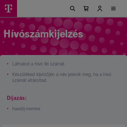
Ugrási
Hívószámkijelzés
Főmenü
lehetőségek
Kosárban
Kosár
mobiltelefonon–
található
lenyitása
elemek
Telekom
száma
0
lakossági
Hívószámkijelzés
szolgáltatások
Láthatod a hívó fél számát.
Készüléked kijelzőjén a név jelenik meg, ha a hívó
számát eltároltad.
Díjazás:
havidíj-mentes