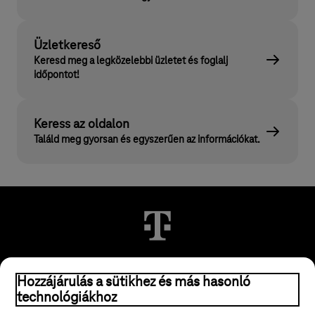
Üzletkereső
Keresd meg a legközelebbi üzletet és foglalj
időpontot!
Keress az oldalon
Találd meg gyorsan és egyszerűen az információkat.
Hozzájárulás a sütikhez és más hasonló
© 2026 Magyar Telekom Nyrt.
technológiákhoz
Jogi tudnivalók