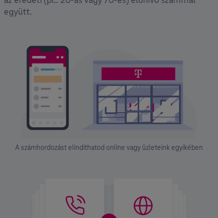
együtt.
A számhordozást eIindíthatod online vagy üzleteink egyikében