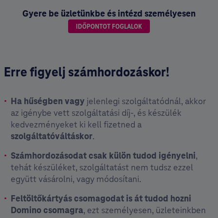
Gyere be üzletünkbe és intézd személyesen
IDŐPONTOT FOGLALOK
Erre figyelj számhordozáskor!
Ha hűségben vagy
jelenlegi szolgáltatódnál, akkor
az igénybe vett szolgáltatási díj-, és készülék
kedvezményeket ki kell fizetned a
szolgáltatóváltáskor
.
Számhordozásodat csak külön tudod igényelni
,
tehát készüléket, szolgáltatást nem tudsz ezzel
együtt vásárolni, vagy módosítani.
Feltöltőkártyás csomagodat is át tudod hozni
Domino csomagra
, ezt személyesen, üzleteinkben