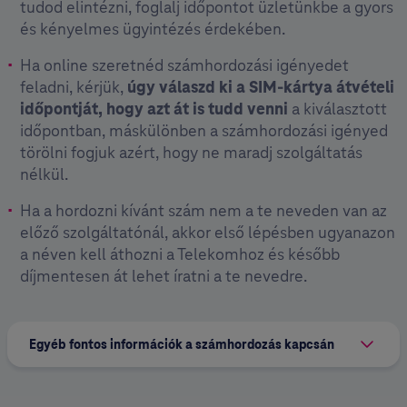
tudod elintézni, foglalj időpontot üzletünkbe a gyors
és kényelmes ügyintézés érdekében.
Ha online szeretnéd számhordozási igényedet
feladni, kérjük,
úgy válaszd ki a SIM-kártya átvételi
időpontját, hogy azt át is tudd venni
a kiválasztott
időpontban, máskülönben a számhordozási igényed
törölni fogjuk azért, hogy ne maradj szolgáltatás
nélkül.
Ha a hordozni kívánt szám nem a te neveden van az
előző szolgáltatónál, akkor első lépésben ugyanazon
a néven kell áthozni a Telekomhoz és később
díjmentesen át lehet íratni a te nevedre.
Egyéb fontos információk a számhordozás kapcsán