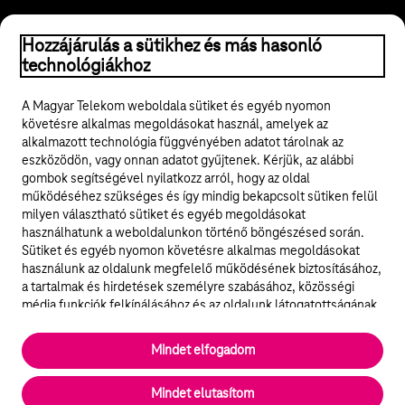
Hozzájárulás a sütikhez és más hasonló
© 2026 Magyar Telekom Nyrt.
technológiákhoz
Jogi tudnivalók
A Magyar Telekom weboldala sütiket és egyéb nyomon
követésre alkalmas megoldásokat használ, amelyek az
ÁSZF
alkalmazott technológia függvényében adatot tárolnak az
eszközödön, vagy onnan adatot gyűjtenek. Kérjük, az alábbi
Adatvédelem
gombok segítségével nyilatkozz arról, hogy az oldal
működéséhez szükséges és így mindig bekapcsolt sütiken felül
milyen választható sütiket és egyéb megoldásokat
Felhívások
használhatunk a weboldalunkon történő böngészésed során.
Sütiket és egyéb nyomon követésre alkalmas megoldásokat
Hírlevél
használunk az oldalunk megfelelő működésének biztosításához,
a tartalmak és hirdetések személyre szabásához, közösségi
Közösségi média
média funkciók felkínálásához és az oldalunk látogatottságának
elemzéséhez. A működéshez szükséges sütik
elengedhetetlenek a weboldal működéséhez és nem lehet
Cookie beállítások
Mindet elfogadom
kikapcsolni őket a weboldal látogatása során rendszerünkből. A
statisztikai, vagy marketing célú sütik segítségével bizonyos
English
Mindet elutasítom
esetekben az oldalhasználattal kapcsolatos információkat is