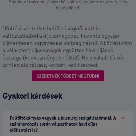
Számhordozás után válassz készüléket, kedvezményesen, 2 év
hűségidővel.
*Költési szinteden belül hűségidő alatt is
változtathatod a díjcsomagodat, havonta egyszer
díjmentesen, ügyintézési költség nélkül. A költési szint
a választott díjcsomagok együttes havi díjának
összege (kedvezmények nélkül). Ha a vállalt költési
szinted alá váltasz, kötbért kell fizetned.
SZERETNÉK TÖBBET MEGTUDNI
Gyakori kérdések
Feltöltőkártyás vagyok a jelenlegi szolgáltatómnál. A
számhordozás során választhatok havi díjas
előfizetést is?