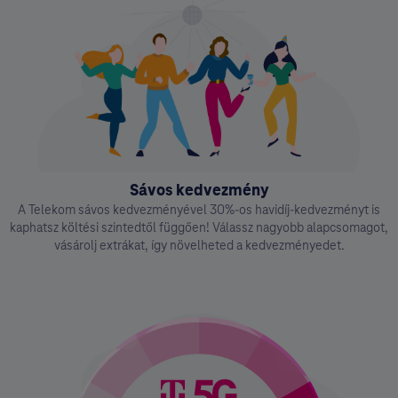
Sávos kedvezmény
A Telekom sávos kedvezményével 30%-os havidíj-kedvezményt is
kaphatsz költési szintedtől függően! Válassz nagyobb alapcsomagot,
vásárolj extrákat, így növelheted a kedvezményedet.