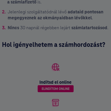
a számlafizető
is.
Jelenlegi szolgáltatódnál lévő
adataid pontosan
megegyeznek az okmányaidban lévőkkel
.
Nincs
30 napnál régebben lejárt
számlatartozásod
.
Hol igényelhetem a számhordozást?
Indítsd el online
ELINDÍTOM ONLINE