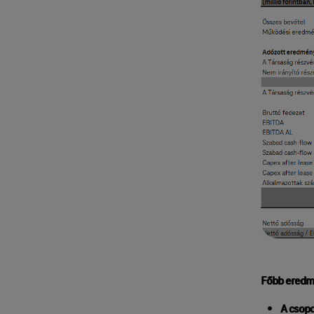
Főbb eredm
A csopo