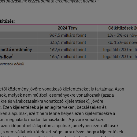
beruházásaink kézzelfogható eredményeket hoznak.”
etői közlemény jövőre vonatkozó kijelentéseket is tartalmaz. Azon
sok, melyek nem múltbeli eseményekre vonatkoznak (azaz a
re és várakozásainkra vonatkozó kijelentések), jövőre
. Ezen kijelentések a jelenlegi terveken, becsléseken és
eken alapulnak, ezért nem lenne helyes ezen kijelentésekre a
ket meghaladó módon támaszkodni. A jövőre vonatkozó
 azon időpontbeli állapoton alapulnak, amelyben ezen állítások
 s nem vállalunk kötelezettséget arra nézve, hogy a kijelentések