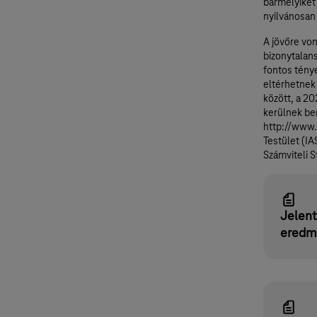
bármelyikét
nyilvánosan 
A jövőre vo
bizonytalans
fontos tény
eltérhetnek 
között, a 2
kerülnek be
http://www.
Testület (IA
Számviteli 
Jelent
eredm