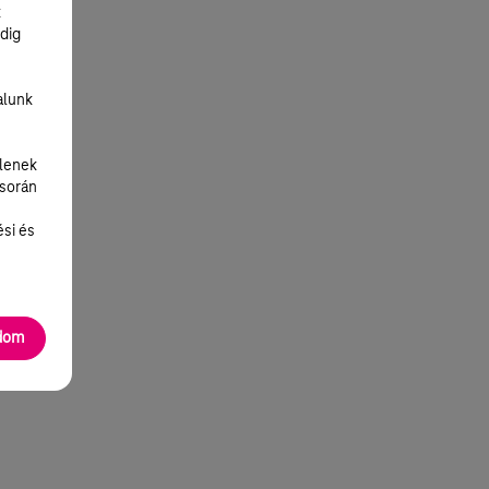
k
dig
alunk
lenek
 során
ési és
adom