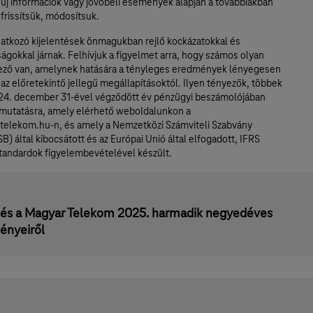
 új információk vagy jövőbeli események alapján a továbbiakban
frissítsük, módosítsuk.
natkozó kijelentések önmagukban rejlő kockázatokkal és
ágokkal járnak. Felhívjuk a figyelmet arra, hogy számos olyan
ező van, amelynek hatására a tényleges eredmények lényegesen
az előretekintő jellegű megállapításoktól. Ilyen tényezők, többek
024. december 31-ével végződött év pénzügyi beszámolójában
mutatásra, amely elérhető weboldalunkon a
telekom.hu-n, és amely a Nemzetközi Számviteli Szabvány
SB) által kibocsátott és az Európai Unió által elfogadott, IFRS
Standardok figyelembevételével készült.
és a Magyar Telekom 2025. harmadik negyedéves
ényeiről