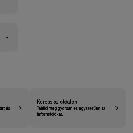
Keress az oldalon
tet és
Találd meg gyorsan és egyszerűen az
információkat.