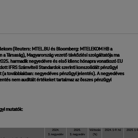
elekom (Reuters: MTEL.BU és Bloomberg: MTELEKOM HB a
n a Társaság), Magyarország vezető távközlési szolgáltatója ma
2025. harmadik negyedévre és első kilenc hónapra vonatkozó EU
dott IFRS Számviteli Standardok szerinti konszolidált pénzügyi
 (a továbbiakban: negyedéves pénzügyi jelentés). A negyedéves
entés nem auditált értékeket tartalmaz az összes pénzügyi
yi mutatók: