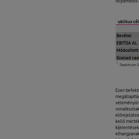
folyamatos 
Ezen befekt
megállapítá
véleményünk
vonatkozóak
előrejelzés
kellő mérté
kijelentések
elhangzanak,