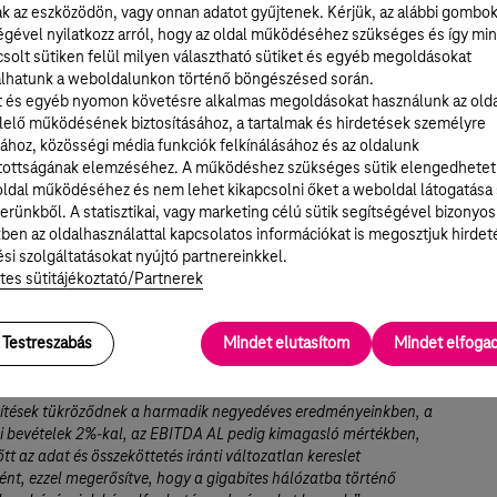
 cash flow éves szinten 71,4 milliárd forinttal, 179,8 milliárd forintra nőtt
ak az eszközödön, vagy onnan adatot gyűjtenek. Kérjük, az alábbi gombo
ső kilenc hónapjában. A javulást elsősorban a jövedelmezőség jelentős
égével nyilatkozz arról, hogy az oldal működéséhez szükséges és így min
ése, a működőtőke kedvezőbb alakulása, valamint a ViDaNet
solt sütiken felül milyen választható sütiket és egyéb megoldásokat
ítéséből befolyt cash flow hatása eredményezte..
lhatunk a weboldalunkon történő böngészésed során.
t és egyéb nyomon követésre alkalmas megoldásokat használunk az old
elő működésének biztosításához, a tartalmak és hirdetések személyre
ához, közösségi média funkciók felkínálásához és az oldalunk
r, a Magyar Telekom vezérigazgatója, elmondta:
tottságának elemzéséhez. A működéshez szükséges sütik elengedhetet
ldal működéséhez és nem lehet kikapcsolni őket a weboldal látogatása
molok be a stratégiai célkitűzéseink elérése felé a harmadik
erünkből. A statisztikai, vagy marketing célú sütik segítségével bizonyos
án tett előrelépésekről. Gigabites hálózatunkat tovább
ben az oldalhasználattal kapcsolatos információkat is megosztjuk hirdet
k, ezáltal lehetővé téve, hogy még több ügyfél élvezhesse a
si szolgáltatásokat nyújtó partnereinkkel.
besség és a kimagasló összeköttetés élményét. A
tes sütitájékoztató/Partnerek
minőségre és az ügyfélelégedettségre való erős fókusz vezetett
r szeptemberben frissítettük vezetékes portfóliónkat, megadva az
 azt a rugalmasságot, hogy az alap szolgáltatásokhoz kiegészítő
Testreszabás
Mindet elutasítom
Mindet elfog
okat hozzáadva saját igényükre szabják előfizetésüket – úgy,
il ajánlatoknál megtehetik.
zítések tükröződnek a harmadik negyedéves eredményeinkben, a
si bevételek 2%-kal, az EBITDA AL pedig kimagasló mértékben,
tt az adat és összeköttetés iránti változatlan kereslet
nt, ezzel megerősítve, hogy a gigabites hálózatba történő