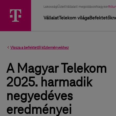
Üzletág választó
Kiválasztott üzletág
Lakossági
Üzleti
Vállalati megoldások
Nagyker
Rólu
Elsődleges navigáció
Vállalat
Telekom világa
Befektetőkn
Vissza a befektetői közleményekhez
A Magyar Telekom
2025. harmadik
negyedéves
eredményei