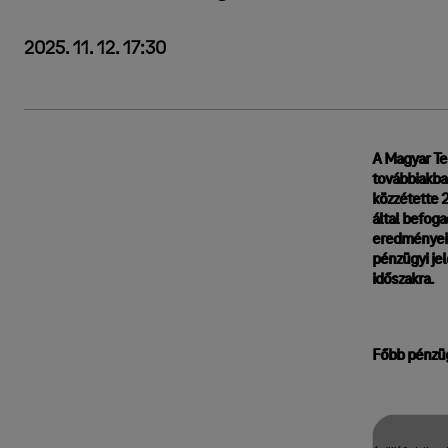
2025. 11. 12. 17:30
A Magyar T
továbbiakba
közzétette 
által befoga
eredményeit
pénzügyi jel
időszakra.
Főbb pénzüg