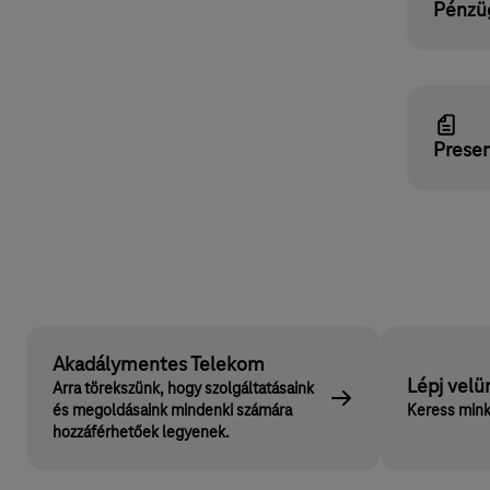
Pénzü
Presen
Akadálymentes Telekom
Lépj velü
Arra törekszünk, hogy szolgáltatásaink
és megoldásaink mindenki számára
Keress mink
hozzáférhetőek legyenek.