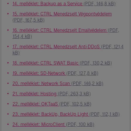
14. melléklet: Backup as a Service
(PDF, 146,8 kB)
15. melléklet: CTRL Menedzselt Végpontvédelem
(PDF, 167,5 kB)
16. melléklet: CTRL Menedzselt Emailvédelem
(PDF,
154,4 kB)
17. melléklet: CTRL Menedzselt Anti-DDoS
(PDF, 121,4
kB)
18. melléklet: CTRL SWAT Basic
(PDF, 130,2 kB)
19. melléklet: SD-Network
(PDF, 127,8 kB)
20. melléklet: Network Scan
(PDF, 146,2 kB)
21. melléklet: Hosting
(PDF, 263,3 kB)
22. melléklet: OKTaaS
(PDF, 102,5 kB)
23. melléklet: BackUp, BackUp Light
(PDF, 112,1 kB)
24. melléklet: MicroClient
(PDF, 100 kB)