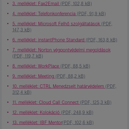
3. melléklet: Fax2Email
(PDF, 102,8 kB)
4. melléklet: Telefonkonferencia
(PDF, 91,9 kB)
5. melléklet: Microsoft Felhő szolgáltatások
(PDF,
147,3 kB)
6. melléklet: instantPhone Standard
(PDF, 163,8 kB)
7. melléklet: Norton végpontvédelmi megoldások
(PDF, 119,7 kB)
8. melléklet: WorkPlace
(PDF, 88,5 kB)
9. melléklet: Meeting
(PDF, 88,2 kB)
10. melléklet: CTRL Menedzselt határvédelem
(PDF,
312,4 kB)
11. melléklet: Cloud Call Connect
(PDF, 125,3 kB)
12. melléklet: Kolokáció
(PDF, 248,9 kB)
13. melléklet: IBF Mentor
(PDF, 102,6 kB)