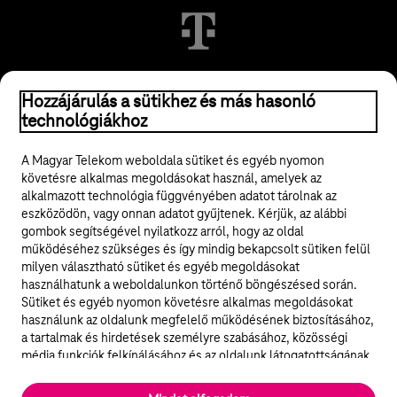
© 2026 Magyar Telekom Nyrt.
Hozzájárulás a sütikhez és más hasonló
technológiákhoz
Jogi tudnivalók
A Magyar Telekom weboldala sütiket és egyéb nyomon
követésre alkalmas megoldásokat használ, amelyek az
ÁSZF
alkalmazott technológia függvényében adatot tárolnak az
eszközödön, vagy onnan adatot gyűjtenek. Kérjük, az alábbi
Adatvédelem
gombok segítségével nyilatkozz arról, hogy az oldal
működéséhez szükséges és így mindig bekapcsolt sütiken felül
milyen választható sütiket és egyéb megoldásokat
Felhívások
használhatunk a weboldalunkon történő böngészésed során.
Sütiket és egyéb nyomon követésre alkalmas megoldásokat
Hírlevél
használunk az oldalunk megfelelő működésének biztosításához,
a tartalmak és hirdetések személyre szabásához, közösségi
Közösségi média
média funkciók felkínálásához és az oldalunk látogatottságának
elemzéséhez. A működéshez szükséges sütik
elengedhetetlenek a weboldal működéséhez és nem lehet
Cookie beállítások