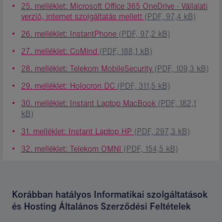
25. melléklet: Microsoft Office 365 OneDrive - Vállalati
verzió, internet szolgáltatás mellett
(PDF, 97,4 kB)
26. melléklet: InstantPhone
(PDF, 97,2 kB)
27. melléklet: CoMind
(PDF, 188,1 kB)
28. melléklet: Telekom MobileSecurity
(PDF, 109,3 kB)
29. melléklet: Holocron DC
(PDF, 311,5 kB)
30. melléklet: Instant Laptop MacBook
(PDF, 182,1
kB)
31. melléklet: Instant Laptop HP
(PDF, 297,3 kB)
32. melléklet: Telekom OMNI
(PDF, 154,5 kB)
Korábban hatályos Informatikai szolgáltatások
és Hosting Általános Szerződési Feltételek