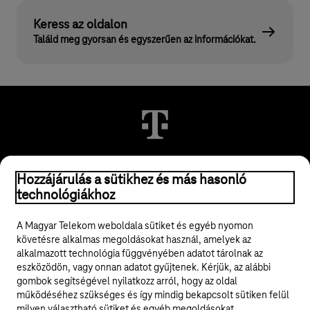
Keress az oldalon
Találd meg gyorsan és egyszerűen az információkat.
Hozzájárulás a sütikhez és más hasonló
© 2026 Magyar Telekom Nyrt.
technológiákhoz
Jogi tudnivalók
A Magyar Telekom weboldala sütiket és egyéb nyomon
követésre alkalmas megoldásokat használ, amelyek az
ÁSZF
alkalmazott technológia függvényében adatot tárolnak az
eszközödön, vagy onnan adatot gyűjtenek. Kérjük, az alábbi
Adatvédelem
gombok segítségével nyilatkozz arról, hogy az oldal
működéséhez szükséges és így mindig bekapcsolt sütiken felül
milyen választható sütiket és egyéb megoldásokat