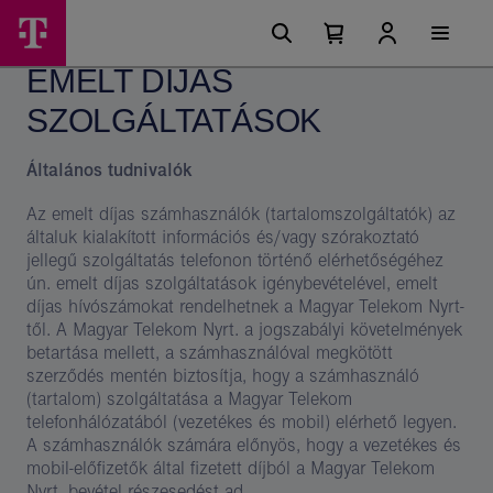
Ugrási
Emelt
Főmenü
lehetőségek
Kosárban
Kosár
díjas
található
lenyitása
EMELT DÍJAS
elemek
szolgáltatások
száma
0
SZOLGÁLTATÁSOK
–
Magyar
Általános tudnivalók
Telekom
Az emelt díjas számhasználók (tartalomszolgáltatók) az
csoport
általuk kialakított információs és/vagy szórakoztató
jellegű szolgáltatás telefonon történő elérhetőségéhez
ún. emelt díjas szolgáltatások igénybevételével, emelt
díjas hívószámokat rendelhetnek a Magyar Telekom Nyrt-
től. A Magyar Telekom Nyrt. a jogszabályi követelmények
betartása mellett, a számhasználóval megkötött
szerződés mentén biztosítja, hogy a számhasználó
(tartalom) szolgáltatása a Magyar Telekom
telefonhálózatából (vezetékes és mobil) elérhető legyen.
A számhasználók számára előnyös, hogy a vezetékes és
mobil-előfizetők által fizetett díjból a Magyar Telekom
Nyrt. bevétel részesedést ad.