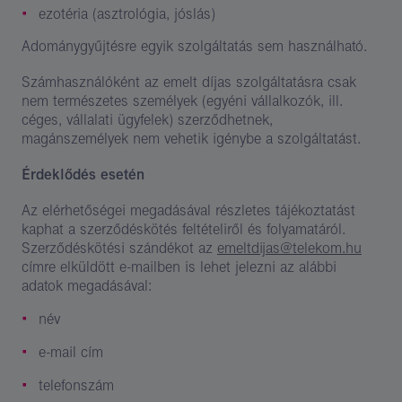
ezotéria (asztrológia, jóslás)
Adománygyűjtésre egyik szolgáltatás sem használható.
Számhasználóként az emelt díjas szolgáltatásra csak
nem természetes személyek (egyéni vállalkozók, ill.
céges, vállalati ügyfelek) szerződhetnek,
magánszemélyek nem vehetik igénybe a szolgáltatást.
Érdeklődés esetén
Az elérhetőségei megadásával részletes tájékoztatást
kaphat a szerződéskötés feltételiről és folyamatáról.
Szerződéskötési szándékot az
emeltdijas@telekom.hu
címre elküldött e-mailben is lehet jelezni az alábbi
adatok megadásával:
név
e-mail cím
telefonszám