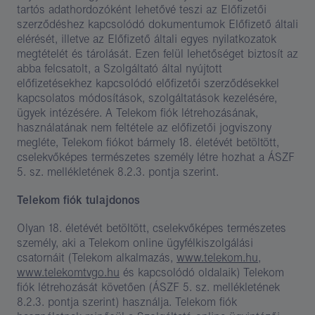
tartós adathordozóként lehetővé teszi az Előfizetői
szerződéshez kapcsolódó dokumentumok Előfizető általi
elérését, illetve az Előfizető általi egyes nyilatkozatok
megtételét és tárolását. Ezen felül lehetőséget biztosít az
abba felcsatolt, a Szolgáltató által nyújtott
előfizetésekhez kapcsolódó előfizetői szerződésekkel
kapcsolatos módosítások, szolgáltatások kezelésére,
ügyek intézésére. A Telekom fiók létrehozásának,
használatának nem feltétele az előfizetői jogviszony
megléte, Telekom fiókot bármely 18. életévét betöltött,
cselekvőképes természetes személy létre hozhat a ÁSZF
5. sz. mellékletének 8.2.3. pontja szerint.
Telekom fiók tulajdonos
Olyan 18. életévét betöltött, cselekvőképes természetes
személy, aki a Telekom online ügyfélkiszolgálási
csatornáit (Telekom alkalmazás,
www.telekom.hu
,
www.telekomtvgo.hu
és kapcsolódó oldalaik) Telekom
fiók létrehozását követően (ÁSZF 5. sz. mellékletének
8.2.3. pontja szerint) használja. Telekom fiók