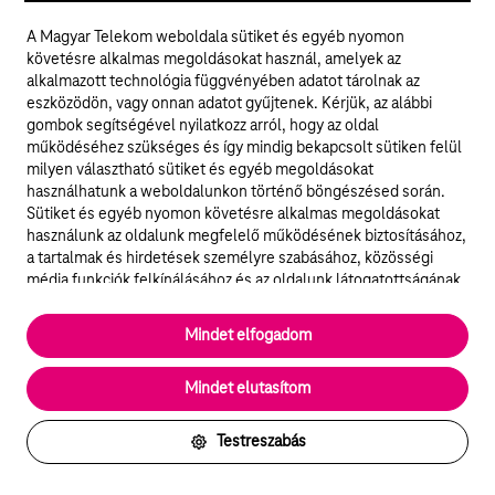
tisztviselőjéhez (dr. Esztervári Adrienn; postázási cím:
A Magyar Telekom weboldala sütiket és egyéb nyomon
1097 Budapest, Könyves Kálmán krt. 36; e-mail:
követésre alkalmas megoldásokat használ, amelyek az
dpo@telekom.hu
)
alkalmazott technológia függvényében adatot tárolnak az
eszközödön, vagy onnan adatot gyűjtenek. Kérjük, az alábbi
Az érintett a személyes adatai kezelésével kapcsolatos
gombok segítségével nyilatkozz arról, hogy az oldal
panasz esetén a Nemzeti Adatvédelmi és
működéséhez szükséges és így mindig bekapcsolt sütiken felül
Információszabadság Hatósághoz is fordulhat (postai
milyen választható sütiket és egyéb megoldásokat
cím: 1374 Budapest, Pf.: 603.; cím: 1055 Budapest, Falk
használhatunk a weboldalunkon történő böngészésed során.
Miksa utca 9-11.; telefon: +36 (1) 391-1400; fax: +36 (1)
Sütiket és egyéb nyomon követésre alkalmas megoldásokat
391-1410; e-mail:
ugyfelszolgalat@naih.hu
; honlap:
használunk az oldalunk megfelelő működésének biztosításához,
www.naih.hu
).
a tartalmak és hirdetések személyre szabásához, közösségi
média funkciók felkínálásához és az oldalunk látogatottságának
Az érintett a jogainak megsértése esetén az
elemzéséhez. A működéshez szükséges sütik
Adatkezelővel szemben bírósághoz fordulhat. A bíróság
elengedhetetlenek a weboldal működéséhez és nem lehet
Mindet elfogadom
az ügyben soron kívül jár el. Azt, hogy az adatkezelés a
kikapcsolni őket a weboldal látogatása során rendszerünkből. A
jogszabályban foglaltaknak megfelel, az Adatkezelő
statisztikai, vagy marketing célú sütik segítségével bizonyos
köteles bizonyítani. A per elbírálása a törvényszék, a
Mindet elutasítom
esetekben az oldalhasználattal kapcsolatos információkat is
fővárosban a Fővárosi Törvényszék hatáskörébe tartozik.
megosztjuk hirdetési és elemzési szolgáltatásokat nyújtó
A per az érintett lakóhelye vagy tartózkodási helye
partnereinkkel.
Testreszabás
szerinti törvényszék előtt is megindítható.
Részletes sütitájékoztató/Partnerek