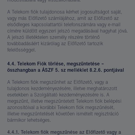
A Telekom fiók tulajdonosa kérhet jogosultságot saját,
vagy más Előfizető számlájához, amit az Előfizető az
elsődleges kapcsolattartói telefonszámára vagy e-mail
címére küldött egyszeri jelszó megadásával hagyhat jóvá.
A jelszó illetéktelen személy részére történő
továbbadásáért kizárólag az Előfizető tartozik
felelősséggel.
4.4. Telekom Fiók törlése, megszűntetése –
összhangban a ÁSZF 5. sz melléklet 8.2.6. pontjával
A Telekom fiók megszűnhet az Előfizető, vagy a
tulajdonos kezdeményezésére, illetve meghatározott
esetekben a Szolgáltató kezdeményezésére is. A
megszűnt, illetve megszűntetett Telekom fiók belépési
azonosítóival a korábbi Telekom fiók megszűnését,
illetve megszűntetését követően ismételt regisztráció
bármikor lehetséges.
4.4.1. Telekom fiók megszűnése az Előfizető vagy a