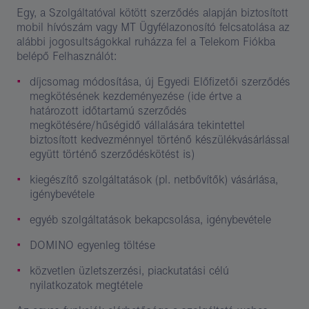
Egy, a Szolgáltatóval kötött szerződés alapján biztosított
mobil hívószám vagy MT Ügyfélazonosító felcsatolása az
alábbi jogosultságokkal ruházza fel a Telekom Fiókba
belépő Felhasználót:
díjcsomag módosítása, új Egyedi Előfizetői szerződés
megkötésének kezdeményezése (ide értve a
határozott időtartamú szerződés
megkötésére/hűségidő vállalására tekintettel
biztosított kedvezménnyel történő készülékvásárlással
együtt történő szerződéskötést is)
kiegészítő szolgáltatások (pl. netbővítők) vásárlása,
igénybevétele
egyéb szolgáltatások bekapcsolása, igénybevétele
DOMINO egyenleg töltése
közvetlen üzletszerzési, piackutatási célú
nyilatkozatok megtétele