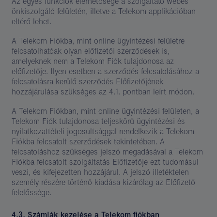
Az egyes funkciók elérhetősége a szolgáltató webes
önkiszolgáló felületén, illetve a Telekom applikációban
eltérő lehet.
A Telekom Fiókba, mint online ügyintézési felületre
felcsatolhatóak olyan előfizetői szerződések is,
amelyeknek nem a Telekom Fiók tulajdonosa az
előfizetője. Ilyen esetben a szerződés felcsatolásához a
felcsatolásra kerülő szerződés Előfizetőjének
hozzájárulása szükséges az 4.1. pontban leírt módon.
A Telekom Fiókban, mint online ügyintézési felületen, a
Telekom Fiók tulajdonosa teljeskörű ügyintézési és
nyilatkozattételi jogosultsággal rendelkezik a Telekom
Fiókba felcsatolt szerződések tekintetében. A
felcsatoláshoz szükséges jelszó megadásával a Telekom
Fiókba felcsatolt szolgáltatás Előfizetője ezt tudomásul
veszi, és kifejezetten hozzájárul. A jelszó illetéktelen
személy részére történő kiadása kizárólag az Előfizető
felelőssége.
4.3. Számlák kezelése a Telekom fiókban