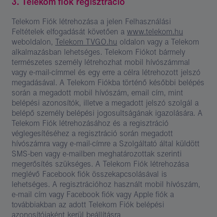
3. Telekom fiók regisztráció
Telekom Fiók létrehozása a jelen Felhasználási
Feltételek elfogadását követően a
www.telekom.hu
weboldalon,
Telekom TVGO.hu
oldalon vagy a Telekom
alkalmazásban lehetséges. Telekom Fiókot bármely
természetes személy létrehozhat mobil hívószámmal
vagy e-mail-címmel és egy erre a célra létrehozott jelszó
megadásával. A Telekom Fiókba történő későbbi belépés
során a megadott mobil hívószám, email cím, mint
belépési azonosítók, illetve a megadott jelszó szolgál a
belépő személy belépési jogosultságának igazolására. A
Telekom Fiók létrehozásához és a regisztráció
véglegesítéséhez a regisztráció során megadott
hívószámra vagy e-mail-címre a Szolgáltató által küldött
SMS-ben vagy e-mailben meghatározottak szerinti
megerősítés szükséges. A Telekom Fiók létrehozása
meglévő Facebook fiók összekapcsolásával is
lehetséges. A regisztrációhoz használt mobil hívószám,
e-mail cím vagy Facebook fiók vagy Apple fiók a
továbbiakban az adott Telekom Fiók belépési
azonosítójaként kerül beállításra