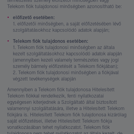
természetes személy előfizetői minőségben vagy
Telekom fiók tulajdonosi minőségben azonosítható be:
előfizető esetében:
1. előfizetői minőségben, a saját előfizetésében lévő
szolgáltatásokhoz kapcsolódó adatok alapján;
Telekom fiók tulajdonos esetében:
1. Telekom fiók tulajdonosi minőségben az általa
kezelt szolgáltatásokhoz kapcsolódó adatok alapján
(amennyiben kezeli valamely természetes vagy jogi
személy bármely előfizetését a Telekom fiókjában);
2. Telekom fiók tulajdonosi minőségben a fiókjával
végzett tevékenységek alapján
Amennyiben a Telekom fiók tulajdonosa Hitelesített
Telekom fiókkal rendelkezik, fenti nyilatkozatai
egységesen kiterjednek a Szolgáltató által biztosított
valamennyi szolgáltatására, illetve a Hitelesített Telekom
fiókjára is. Hitelesített Telekom fiók tulajdonosa kizárólag
saját előfizetései, illetve Hitelesített Telekom fiókja
vonatkozásában tehet nyilatkozatot. Telekom fiók
tulajdonosa nem tehet nyilatkozatot az általa kezelt, de