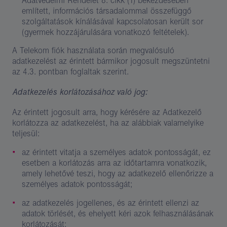
Adatvédelmi Rendelet 8. cikk (1) bekezdésében
említett, információs társadalommal összefüggő
szolgáltatások kínálásával kapcsolatosan került sor
(gyermek hozzájárulására vonatkozó feltételek).
A Telekom fiók használata során megvalósuló
adatkezelést az érintett bármikor jogosult megszüntetni
az 4.3. pontban foglaltak szerint.
Adatkezelés korlátozásához való jog:
Az érintett jogosult arra, hogy kérésére az Adatkezelő
korlátozza az adatkezelést, ha az alábbiak valamelyike
teljesül:
az érintett vitatja a személyes adatok pontosságát, ez
esetben a korlátozás arra az időtartamra vonatkozik,
amely lehetővé teszi, hogy az adatkezelő ellenőrizze a
személyes adatok pontosságát;
az adatkezelés jogellenes, és az érintett ellenzi az
adatok törlését, és ehelyett kéri azok felhasználásának
korlátozását;