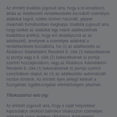
Az érintett továbbá jogosult arra, hogy a rá vonatkozó,
általa az Adatkezelő rendelkezésére bocsátott személyes
adatokat tagolt, széles körben használt, géppel
olvasható formátumban megkapja, továbbá jogosult arra,
hogy ezeket az adatokat egy másik adatkezelőnek
továbbítsa anélkül, hogy ezt akadályozná az az
adatkezelő, amelynek a személyes adatokat a
rendelkezésére bocsátotta, ha: (i) az adatkezelés az
Általános Adatvédelmi Rendelet 6. cikk (1) bekezdésének
a) pontja vagy a 9. cikk (2) bekezdésének a) pontja
szerinti hozzájáruláson, vagy az Általános Adatvédelmi
Rendelet 6. cikk (1) bekezdésének b) pontja szerinti
szerződésen alapul; és (ii) az adatkezelés automatizált
módon történik. Az érintett ilyen jellegű kérését a
Szolgáltató ügyfélszolgálati elérhetőségein jelezheti.
Tiltakozáshoz való jog:
Az érintett jogosult arra, hogy a saját helyzetével
kapcsolatos okokból bármikor tiltakozzon személyes
adatainak jogos érdeken (Általános Adatvédelmi