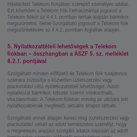
Hitelesített Telekom fiókjában szereplő személyes adatai.
Ezt követően a Telekom fiók Felhasználója jogosult a
Telekom fiókot az 4.4.1. pontban leírtak alapján bármikor
megszüntetni, illetve Szolgáltató jogosult a Telekom fiók
megszüntetésére az 4.4.2. pontban foglaltak alapján.
5. Nyilatkozattételi lehetőségek a Telekom
fiókban – összhangban a ÁSZF 5. sz. melléklet
8.2.1. pontjával
Szolgáltató minden előfizető és Telekom fiók tulajdonos
számára biztosítja a közvetlen üzletszerzési vagy
piackutatási célú nyilatkozattételi lehetőséget. Adott
nyilatkozat bármikor, tetszés szerint módosítható,
visszavonható. A Telekom fiókban mindig az utoljára tett
nyilatkozatoknak megfelelő, aktuális állapot látható.
Szolgáltató annak alapján keresi meg (üzletszerzési vagy
piackutatási céllal) az adott természetes személyt, hogy
a megkeresés alapjául szolgáló adatok kapcsán az adott