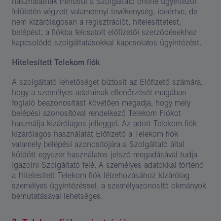
használatnak minősül a Szolgáltató online ügyintézői
felületén végzett valamennyi tevékenység, ideértve, de
nem kizárólagosan a regisztrációt, hitelesíttetést,
belépést, a fiókba felcsatolt előfizetői szerződésekhez
kapcsolódó szolgáltatásokkal kapcsolatos ügyintézést.
Hitelesített Telekom fiók
A szolgáltató lehetőséget biztosít az Előfizető számára,
hogy a személyes adatainak ellenőrzését magában
foglaló beazonosítást követően megadja, hogy mely
belépési azonosítóval rendelkező Telekom Fiókot
használja kizárólagos jelleggel. Az adott Telekom fiók
kizárólagos használatát Előfizető a Telekom fiók
valamely belépési azonosítójára a Szolgáltató által
küldött egyszer használatos jelszó megadásával tudja
igazolni Szolgáltató felé. A személyes adatokkal történő
a Hitelesített Telekom fiók létrehozásához kizárólag
személyes ügyintézéssel, a személyazonosító okmányok
bemutatásával lehetséges.