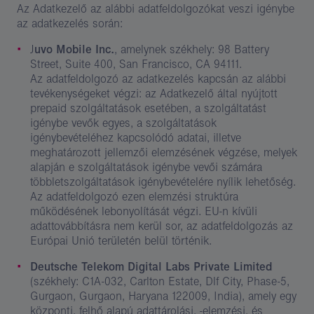
Az Adatkezelő az alábbi adatfeldolgozókat veszi igénybe
az adatkezelés során:
J
uvo Mobile Inc.
, amelynek székhely: 98 Battery
Street, Suite 400, San Francisco, CA 94111.
Az adatfeldolgozó az adatkezelés kapcsán az alábbi
tevékenységeket végzi: az Adatkezelő által nyújtott
prepaid szolgáltatások esetében, a szolgáltatást
igénybe vevők egyes, a szolgáltatások
igénybevételéhez kapcsolódó adatai, illetve
meghatározott jellemzői elemzésének végzése, melyek
alapján e szolgáltatások igénybe vevői számára
többletszolgáltatások igénybevételére nyílik lehetőség.
Az adatfeldolgozó ezen elemzési struktúra
működésének lebonyolítását végzi. EU-n kívüli
adattovábbításra nem kerül sor, az adatfeldolgozás az
Európai Unió területén belül történik.
Deutsche Telekom Digital Labs Private Limited
(székhely: C1A-032, Carlton Estate, Dlf City, Phase-5,
Gurgaon, Gurgaon, Haryana 122009, India), amely egy
központi, felhő alapú adattárolási, -elemzési, és