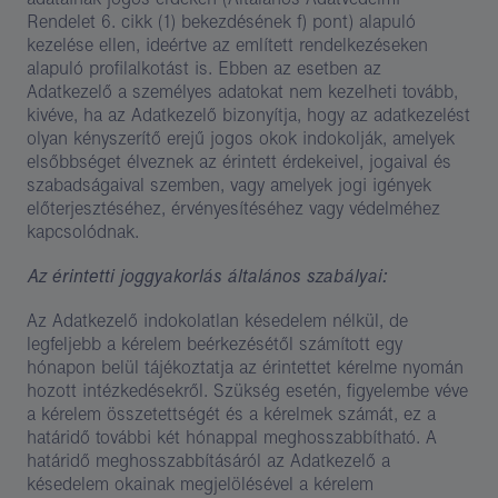
Rendelet 6. cikk (1) bekezdésének f) pont) alapuló
kezelése ellen, ideértve az említett rendelkezéseken
alapuló profilalkotást is. Ebben az esetben az
Adatkezelő a személyes adatokat nem kezelheti tovább,
kivéve, ha az Adatkezelő bizonyítja, hogy az adatkezelést
olyan kényszerítő erejű jogos okok indokolják, amelyek
elsőbbséget élveznek az érintett érdekeivel, jogaival és
szabadságaival szemben, vagy amelyek jogi igények
előterjesztéséhez, érvényesítéséhez vagy védelméhez
kapcsolódnak.
Az érintetti joggyakorlás általános szabályai:
Az Adatkezelő indokolatlan késedelem nélkül, de
legfeljebb a kérelem beérkezésétől számított egy
hónapon belül tájékoztatja az érintettet kérelme nyomán
hozott intézkedésekről. Szükség esetén, figyelembe véve
a kérelem összetettségét és a kérelmek számát, ez a
határidő további két hónappal meghosszabbítható. A
határidő meghosszabbításáról az Adatkezelő a
késedelem okainak megjelölésével a kérelem