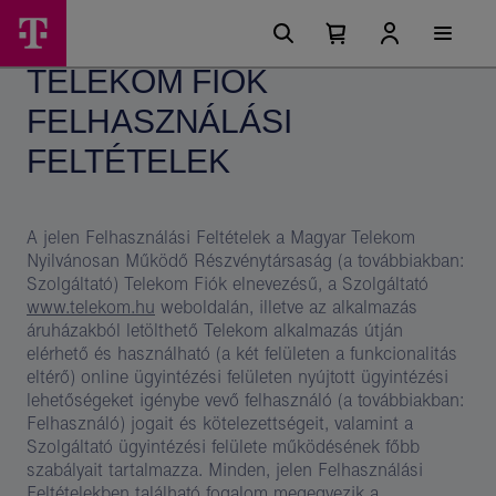
Ugrási
Telekom
Főmenü
lehetőségek
Kosárban
Kosár
Online
található
lenyitása
TELEKOM FIÓK
elemek
Felhasználási
száma
0
FELHASZNÁLÁSI
Feltételek
–
FELTÉTELEK
Magyar
Telekom
A jelen Felhasználási Feltételek a Magyar Telekom
csoport
Nyilvánosan Működő Részvénytársaság (a továbbiakban:
Szolgáltató) Telekom Fiók elnevezésű, a Szolgáltató
www.telekom.hu
weboldalán, illetve az alkalmazás
áruházakból letölthető Telekom alkalmazás útján
elérhető és használható (a két felületen a funkcionalitás
eltérő) online ügyintézési felületen nyújtott ügyintézési
lehetőségeket igénybe vevő felhasználó (a továbbiakban:
Felhasználó) jogait és kötelezettségeit, valamint a
Szolgáltató ügyintézési felülete működésének főbb
szabályait tartalmazza. Minden, jelen Felhasználási
Feltételekben található fogalom megegyezik a