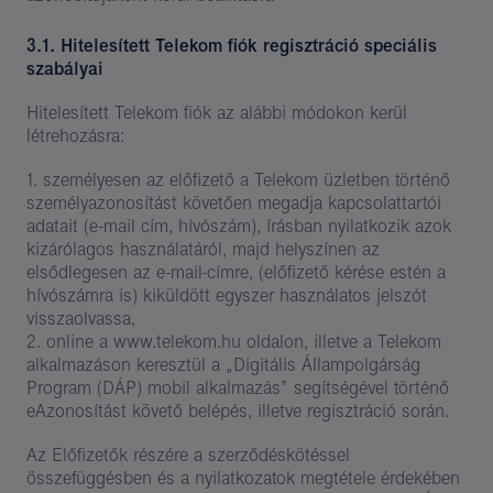
3.1. Hitelesített Telekom fiók regisztráció speciális
szabályai
Hitelesített Telekom fiók az alábbi módokon kerül
létrehozásra:
1. személyesen az előfizető a Telekom üzletben történő
személyazonosítást követően megadja kapcsolattartói
adatait (e-mail cím, hívószám), írásban nyilatkozik azok
kizárólagos használatáról, majd helyszínen az
elsődlegesen az e-mail-címre, (előfizető kérése estén a
hívószámra is) kiküldött egyszer használatos jelszót
visszaolvassa,
2. online a www.telekom.hu oldalon, illetve a Telekom
alkalmazáson keresztül a „Digitális Állampolgárság
Program (DÁP) mobil alkalmazás” segítségével történő
eAzonosítást követő belépés, illetve regisztráció során.
Az Előfizetők részére a szerződéskötéssel
összefüggésben és a nyilatkozatok megtétele érdekében