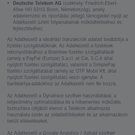
Deutsche Telekom AG
(székhely: Friedrich-Ebert-
Allee 140 53113 Bonn, Németország), amely
adatelemzési és riportálási jellegű támogatást nyújt az
Adatkezelő üzleti folyamatainak működtetéséhez és
fejlesztéséhez.
Az Adatkezelő a vásárlási tranzakciók adatait továbbítja a
fizetési szolgáltatóknak. Az Adatkezelő a fizetések
lebonyolításához a Braintree fizetési szolgáltatását
(amely a PayPal (Europe) S.a.r.l. et Cie, S.C.A által
nyújtott fizetési szolgáltatás), valamint a SimplePay
fizetési szolgáltatását (amely az OTP Mobil Kft. által
nyújtott fizetési szolgáltatás) veszi igénybe. A
bankkártya-adatokhoz az Adatkezelő nem fér hozzá.
Az Adatkezelő a Dynatrace szoftver használatával, a
teljesítmény optimalizálása és a hibamentes működés
biztosítása céljából elemzi a Telekom alkalmazás
használata során az oldalletöltéseket és az alkalmazáson
belüli klikkeléseket.
Az Adatkezelő a Google Analytics / Adjust szoftver