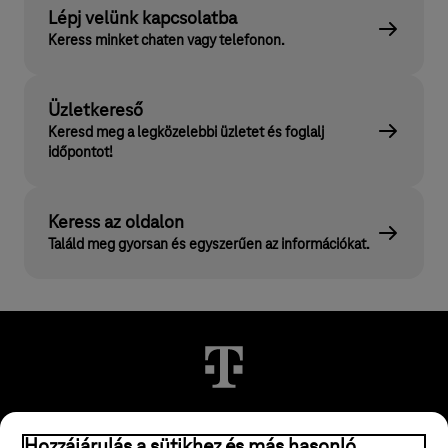
Lépj velünk kapcsolatba
Keress minket chaten vagy telefonon.
Üzletkereső
Keresd meg a legközelebbi üzletet és foglalj
időpontot!
Keress az oldalon
Találd meg gyorsan és egyszerűen az információkat.
Hozzájárulás a sütikhez és más hasonló
© 2026 Magyar Telekom Nyrt.