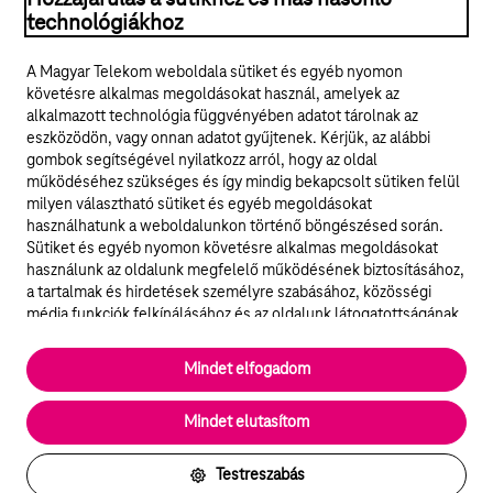
technológiákhoz
Jogi tudnivalók
A Magyar Telekom weboldala sütiket és egyéb nyomon
követésre alkalmas megoldásokat használ, amelyek az
ÁSZF
alkalmazott technológia függvényében adatot tárolnak az
eszközödön, vagy onnan adatot gyűjtenek. Kérjük, az alábbi
Adatvédelem
gombok segítségével nyilatkozz arról, hogy az oldal
működéséhez szükséges és így mindig bekapcsolt sütiken felül
milyen választható sütiket és egyéb megoldásokat
Felhívások
használhatunk a weboldalunkon történő böngészésed során.
Sütiket és egyéb nyomon követésre alkalmas megoldásokat
Hírlevél
használunk az oldalunk megfelelő működésének biztosításához,
a tartalmak és hirdetések személyre szabásához, közösségi
Közösségi média
média funkciók felkínálásához és az oldalunk látogatottságának
elemzéséhez. A működéshez szükséges sütik
elengedhetetlenek a weboldal működéséhez és nem lehet
Cookie beállítások
Mindet elfogadom
kikapcsolni őket a weboldal látogatása során rendszerünkből. A
statisztikai, vagy marketing célú sütik segítségével bizonyos
English
Mindet elutasítom
esetekben az oldalhasználattal kapcsolatos információkat is
megosztjuk hirdetési és elemzési szolgáltatásokat nyújtó
partnereinkkel.
Testreszabás
Részletes sütitájékoztató/Partnerek