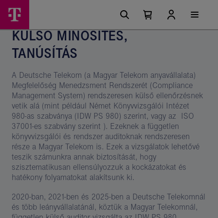
Ugrási
Külső
Főmenü
lehetőségek
Kosárban
Kosár
minősítés,
található
lenyitása
KÜLSŐ MINŐSÍTÉS,
elemek
tanúsítás
száma
TANÚSÍTÁS
0
A Deutsche Telekom (a Magyar Telekom anyavállalata)
Megfelelőség Menedzsment Rendszerét (Compliance
Management System) rendszeresen külső ellenőrzésnek
vetik alá (mint például Német Könyvvizsgálói Intézet
980-as szabványa (IDW PS 980) szerint, vagy az ISO
37001-es szabvány szerint ). Ezeknek a független
könyvvizsgálói és rendszer auditoknak rendszeresen
része a Magyar Telekom is. Ezek a vizsgálatok lehetővé
teszik számunkra annak biztosítását, hogy
szisztematikusan ellensúlyozzuk a kockázatokat és
hatékony folyamatokat alakítsunk ki.
2020-ban, 2021-ben és 2025-ben a Deutsche Telekomnál
és több leányvállalatánál, köztük a Magyar Telekomnál,
független külső auditor vizsgálta az IDW PS 980