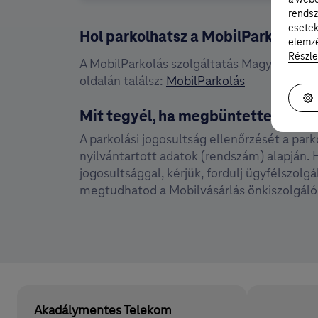
rendsz
esetek
Hol parkolhatsz a MobilParkolássa
elemzé
Részle
A MobilParkolás szolgáltatás Magyarország
oldalán találsz:
MobilParkolás
Mit tegyél, ha megbüntettek?
A parkolási jogosultság ellenőrzését a par
nyilvántartott adatok (rendszám) alapján. H
jogosultsággal, kérjük, fordulj ügyfélszol
megtudhatod a Mobilvásárlás önkiszolgáló 
Akadálymentes Telekom