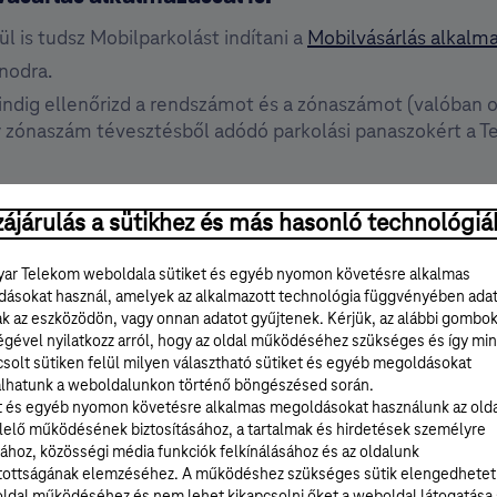
 is tudsz Mobilparkolást indítani a
Mobilvásárlás alkalm
nodra.
ndig ellenőrizd a rendszámot és a zónaszámot (valóban ot
 zónaszám tévesztésből adódó parkolási panaszokért a Te
ájárulás a sütikhez és más hasonló technológiá
ar Telekom weboldala sütiket és egyéb nyomon követésre alkalmas
ásokat használ, amelyek az alkalmazott technológia függvényében ada
ak az eszközödön, vagy onnan adatot gyűjtenek. Kérjük, az alábbi gombo
égével nyilatkozz arról, hogy az oldal működéséhez szükséges és így min
solt sütiken felül milyen választható sütiket és egyéb megoldásokat
lhatunk a weboldalunkon történő böngészésed során.
Könnyített
Parkolás
t és egyéb nyomon követésre alkalmas megoldásokat használunk az old
újraparkolás
leállítása
elő működésének biztosításához, a tartalmak és hirdetések személyre
RÉSZLETEK
RÉSZLETEK
ához, közösségi média funkciók felkínálásához és az oldalunk
tottságának elemzéséhez. A működéshez szükséges sütik elengedhetet
ldal működéséhez és nem lehet kikapcsolni őket a weboldal látogatása