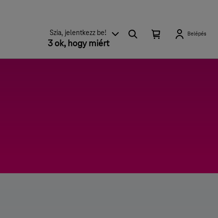
Keresés
Kosárban található elemek száma 0
Kosár lenyitása
Szia, jelentkezz be!
Belépés
3 ok, hogy miért