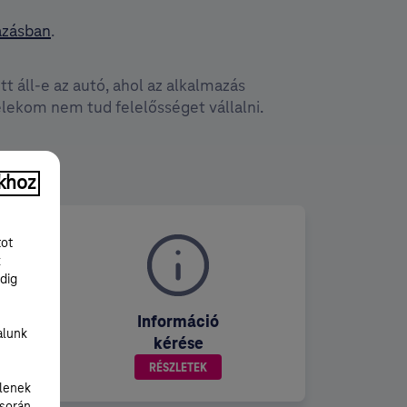
azásban
.
t áll-e az autó, ahol az alkalmazás
lekom nem tud felelősséget vállalni.
khoz
tot
k
dig
Információ
alunk
kérése
RÉSZLETEK
lenek
 során