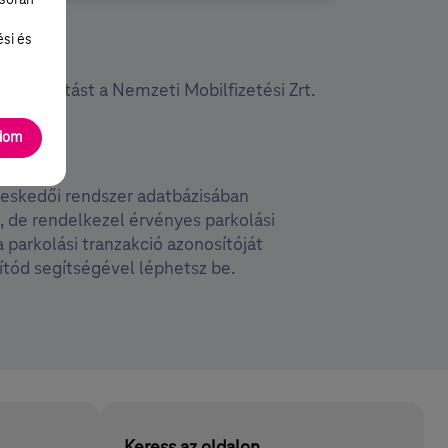
ési és
jékoztatást a Nemzeti Mobilfizetési Zrt.
adom
ereskedői rendszer adatbázisában
z, de rendelkezel érvényes parkolási
 parkolási tranzakció azonosítóját
ítód segítségével léphetsz be.