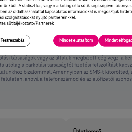
erünkből. A statisztikai, vagy marketing célú sütik segítségével bizonyos
ben az oldalhasználattal kapcsolatos információkat is megosztjuk hirdet
l?
si szolgáltatásokat nyújtó partnereinkkel.
tes sütitájékoztató/Partnerek
on városaiban országszerte igénybe veheted. Részletes tá
Testreszabás
Mindet elutasítom
Mindet elfog
kolási társaságok vagy az általuk megbízott cég végzi a k
a utólag a parkolási társaságtól fizetési felszólítást kaps
gálatunkhoz bizalommal. Amennyiben az SMS-t kitörölted, a
felületen, ahová a telefonszámod és az előfizetői azonos