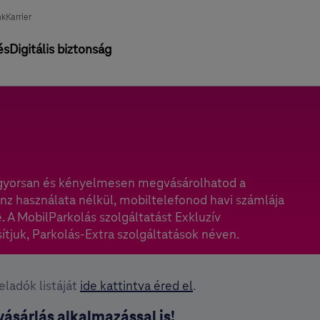
nk
Karrier
és
Digitális biztonság
 gyorsan és kényelmesen megvásárolhatod a
nz használata nélkül, mobiltelefonod havi számlája
. A MobilParkolás szolgáltatást Exkluzív
tjuk, Parkolás-Extra szolgáltatások néven.
eladók listáját
ide kattintva éred el
.
ásárlás alkalmazással is!