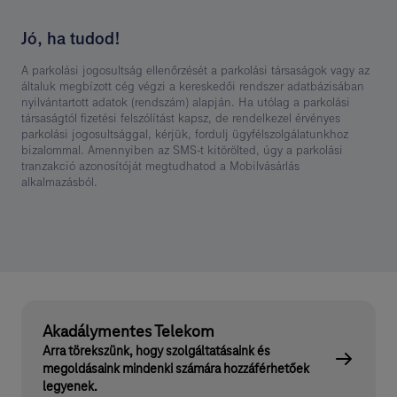
Jó, ha tudod!
A parkolási jogosultság ellenőrzését a parkolási társaságok vagy az
általuk megbízott cég végzi a kereskedői rendszer adatbázisában
nyilvántartott adatok (rendszám) alapján. Ha utólag a parkolási
társaságtól fizetési felszólítást kapsz, de rendelkezel érvényes
parkolási jogosultsággal, kérjük, fordulj ügyfélszolgálatunkhoz
bizalommal. Amennyiben az SMS-t kitörölted, úgy a parkolási
tranzakció azonosítóját megtudhatod a Mobilvásárlás
alkalmazásból.
Akadálymentes Telekom
Arra törekszünk, hogy szolgáltatásaink és
megoldásaink mindenki számára hozzáférhetőek
legyenek.