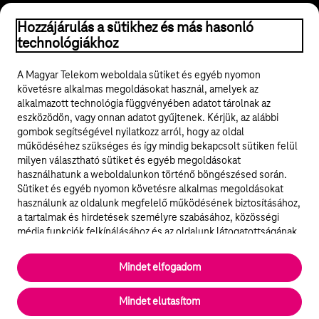
Hozzájárulás a sütikhez és más hasonló
© 2026 Magyar Telekom Nyrt.
technológiákhoz
Jogi tudnivalók
A Magyar Telekom weboldala sütiket és egyéb nyomon
követésre alkalmas megoldásokat használ, amelyek az
ÁSZF
alkalmazott technológia függvényében adatot tárolnak az
eszközödön, vagy onnan adatot gyűjtenek. Kérjük, az alábbi
Adatvédelem
gombok segítségével nyilatkozz arról, hogy az oldal
működéséhez szükséges és így mindig bekapcsolt sütiken felül
milyen választható sütiket és egyéb megoldásokat
Felhívások
használhatunk a weboldalunkon történő böngészésed során.
Sütiket és egyéb nyomon követésre alkalmas megoldásokat
Hírlevél
használunk az oldalunk megfelelő működésének biztosításához,
a tartalmak és hirdetések személyre szabásához, közösségi
Közösségi média
média funkciók felkínálásához és az oldalunk látogatottságának
elemzéséhez. A működéshez szükséges sütik
elengedhetetlenek a weboldal működéséhez és nem lehet
Cookie beállítások
Mindet elfogadom
kikapcsolni őket a weboldal látogatása során rendszerünkből. A
statisztikai, vagy marketing célú sütik segítségével bizonyos
English
Mindet elutasítom
esetekben az oldalhasználattal kapcsolatos információkat is
megosztjuk hirdetési és elemzési szolgáltatásokat nyújtó