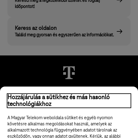
Keresd meg a legközelebbi üzletet és foglalj
időpontot!
Keress az oldalon
Találd meg gyorsan és egyszerűen az információkat.
Hozzájárulás a sütikhez és más hasonló
© 2026 Magyar Telekom Nyrt.
technológiákhoz
Jogi tudnivalók
A Magyar Telekom weboldala sütiket és egyéb nyomon
követésre alkalmas megoldásokat használ, amelyek az
ÁSZF
alkalmazott technológia függvényében adatot tárolnak az
eszközödön, vagy onnan adatot gyűjtenek. Kérjük, az alábbi