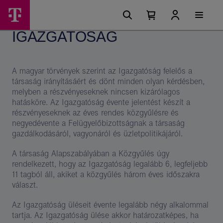
Ugrási
Igazgatóság
Főmenü
lehetőségek
Kosárban
Kosár
–
található
lenyitása
IGAZGATÓSÁG
elemek
Magyar
száma
0
Telekom
csoport
A magyar törvények szerint az Igazgatóság felelős a
társaság irányításáért és dönt minden olyan kérdésben,
melyben a részvényeseknek nincsen kizárólagos
hatásköre. Az Igazgatóság évente jelentést készít a
részvényeseknek az éves rendes közgyűlésre és
negyedévente a Felügyelőbizottságnak a társaság
gazdálkodásáról, vagyonáról és üzletpolitikájáról.
A társaság Alapszabályában a Közgyűlés úgy
rendelkezett, hogy az Igazgatóság legalább 6, legfeljebb
11 tagból áll, akiket a közgyűlés három éves időszakra
választ.
Az Igazgatóság üléseit évente legalább négy alkalommal
tartja. Az Igazgatóság ülése akkor határozatképes, ha