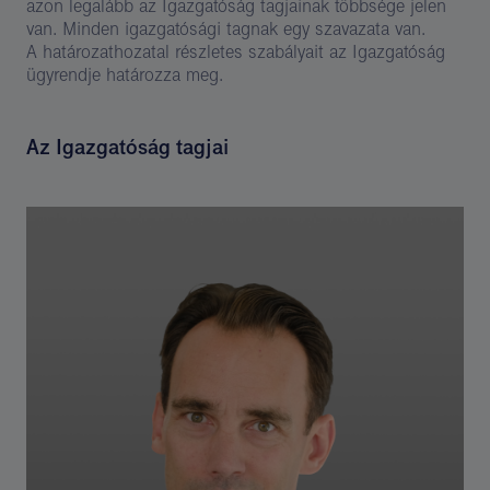
azon legalább az Igazgatóság tagjainak többsége jelen
van. Minden igazgatósági tagnak egy szavazata van.
A határozathozatal részletes szabályait az Igazgatóság
ügyrendje határozza meg.
Az Igazgatóság tagjai