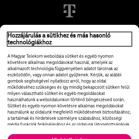
© 2026 Magyar Telekom Nyrt.
Hozzájárulás a sütikhez és más hasonló
technológiákhoz
Jogi tudnivalók
A Magyar Telekom weboldala sütiket és egyéb nyomon
követésre alkalmas megoldásokat használ, amelyek az
ÁSZF
alkalmazott technológia függvényében adatot tárolnak az
eszközödön, vagy onnan adatot gyűjtenek. Kérjük, az alábbi
Adatvédelem
gombok segítségével nyilatkozz arról, hogy az oldal
működéséhez szükséges és így mindig bekapcsolt sütiken felül
milyen választható sütiket és egyéb megoldásokat
Felhívások
használhatunk a weboldalunkon történő böngészésed során.
Sütiket és egyéb nyomon követésre alkalmas megoldásokat
Hírlevél
használunk az oldalunk megfelelő működésének biztosításához,
a tartalmak és hirdetések személyre szabásához, közösségi
Közösségi média
média funkciók felkínálásához és az oldalunk látogatottságának
elemzéséhez. A működéshez szükséges sütik
elengedhetetlenek a weboldal működéséhez és nem lehet
Cookie beállítások