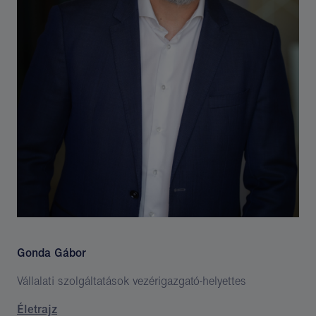
Gonda Gábor
Vállalati szolgáltatások vezérigazgató-helyettes
Életrajz