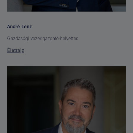
André Lenz
Gazdasági vezérigazgató-helyettes
Életrajz