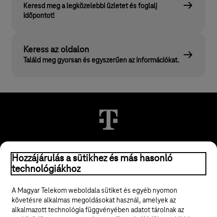
Keresd meg a legközelebbi üzletet és foglalj
időpontot!
Keress az oldalon
Találd meg gyorsan és egyszerűen az információkat.
Hozzájárulás a sütikhez és más hasonló
© 2026 Magyar Telekom Nyrt.
technológiákhoz
Jogi tudnivalók
A Magyar Telekom weboldala sütiket és egyéb nyomon
követésre alkalmas megoldásokat használ, amelyek az
ÁSZF
alkalmazott technológia függvényében adatot tárolnak az