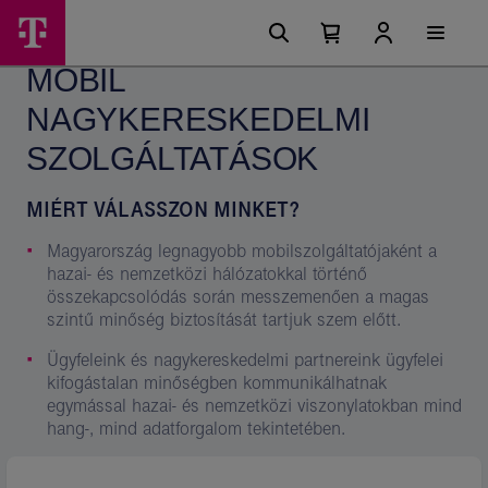
Ugrási
Mobil
Főmenü
lehetőségek
Kosárban
Kosár
nagykereskedelmi
található
lenyitása
MOBIL
elemek
szolgáltatások
száma
0
NAGYKERESKEDELMI
-
Magyar
SZOLGÁLTATÁSOK
Telekom
MIÉRT VÁLASSZON MINKET?
csoport
Magyarország legnagyobb mobilszolgáltatójaként a
hazai- és nemzetközi hálózatokkal történő
összekapcsolódás során messzemenően a magas
szintű minőség biztosítását tartjuk szem előtt.
Ügyfeleink és nagykereskedelmi partnereink ügyfelei
kifogástalan minőségben kommunikálhatnak
egymással hazai- és nemzetközi viszonylatokban mind
hang-, mind adatforgalom tekintetében.