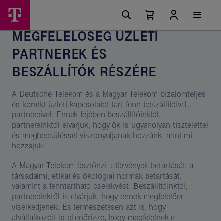
Ugrási
Megfelelőség
Főmenü
lehetőségek
Kosárban
Kosár
üzleti
található
lenyitása
MEGFELELŐSÉG ÜZLETI
elemek
partnerek
száma
PARTNEREK ÉS
0
és
beszállítók
BESZÁLLÍTÓK RÉSZÉRE
részére
A Deutsche Telekom és a Magyar Telekom bizalomteljes
és korrekt üzleti kapcsolatot tart fenn beszállítóival,
partnereivel. Ennek fejében beszállítóinktól,
partnereinktől elvárjuk, hogy ők is ugyanolyan tisztelettel
és megbecsüléssel viszonyuljanak hozzánk, mint mi
hozzájuk.
A Magyar Telekom ösztönzi a törvények betartását, a
társadalmi, etikai és ökológiai normák betartását,
valamint a fenntartható cselekvést. Beszállítóinktól,
partnereinktől is elvárjuk, hogy ennek megfelelően
viselkedjenek. És természetesen azt is, hogy
alvállalkozóit is ellenőrizze, hogy megfelelnek-e