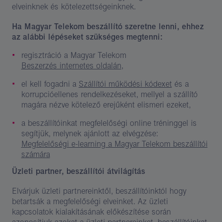
elveinknek és kötelezettségeinknek.
Ha Magyar Telekom beszállító szeretne lenni, ehhez
az alábbi lépéseket szükséges megtenni:
regisztráció a Magyar Telekom
Beszerzés internetes oldalán
,
el kell fogadni a
Szállítói működési kódexet
és a
korrupcióellenes rendelkezéseket, mellyel a szállító
magára nézve kötelező erejűként elismeri ezeket,
a beszállítóinkat megfelelőségi online tréninggel is
segítjük, melynek ajánlott az elvégzése:
Megfelelőségi e-learning a Magyar Telekom beszállítói
számára
Üzleti partner, beszállítói átvilágítás
Elvárjuk üzleti partnereinktől, beszállítóinktól hogy
betartsák a megfelelőségi elveinket. Az üzleti
kapcsolatok kialakításának előkészítése során