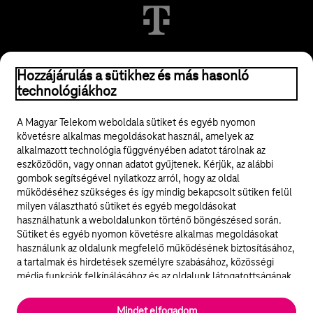
Hozzájárulás a sütikhez és más hasonló
© 2026 Magyar Telekom Nyrt.
technológiákhoz
Jogi tudnivalók
A Magyar Telekom weboldala sütiket és egyéb nyomon
követésre alkalmas megoldásokat használ, amelyek az
ÁSZF
alkalmazott technológia függvényében adatot tárolnak az
eszközödön, vagy onnan adatot gyűjtenek. Kérjük, az alábbi
Adatvédelem
gombok segítségével nyilatkozz arról, hogy az oldal
működéséhez szükséges és így mindig bekapcsolt sütiken felül
milyen választható sütiket és egyéb megoldásokat
Felhívások
használhatunk a weboldalunkon történő böngészésed során.
Sütiket és egyéb nyomon követésre alkalmas megoldásokat
Hírlevél
használunk az oldalunk megfelelő működésének biztosításához,
a tartalmak és hirdetések személyre szabásához, közösségi
Közösségi média
média funkciók felkínálásához és az oldalunk látogatottságának
elemzéséhez. A működéshez szükséges sütik
elengedhetetlenek a weboldal működéséhez és nem lehet
Cookie beállítások
Mindet elfogadom